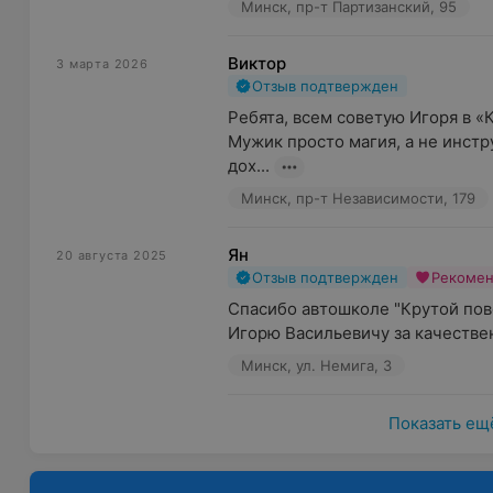
вождения. Оплата производится в три этапа равными 
Минск, пр-т Партизанский, 95
топливо.
Виктор
3 марта 2026
6. Скидки
Отзыв подтвержден
Ребята, всем советую Игоря в «
Сейчас в автошколе действует акция «Приведи друг
Мужик просто магия, а не инстру
скидки для студентов дневной формы обучения, мно
дох...
скидках и акциях можно узнать, позвонив по телефон
Минск, пр-т Независимости, 179
Документы, необходимые для обучения в автошкол
Ян
20 августа 2025
Записаться в автошколу
можно в будние дни с 08:00
Отзыв подтвержден
Рекоме
странице. Запись на сайте ведется круглосуточно.
Спасибо автошколе "Крутой пово
Игорю Васильевичу за качествен
Мы сделаем все, чтобы ваш экзамен в ГАИ был сда
Минск, ул. Немига, 3
Показать ещ