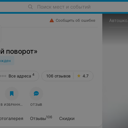
Поиск мест и событий
Автошко
Сообщить об ошибке
й поворот»
ржден
4
Все адреса
106 отзывов
4.7
В ИЗБРАННОЕ
ОТЗЫВ
106
отогалерея
Отзывы
Скидки