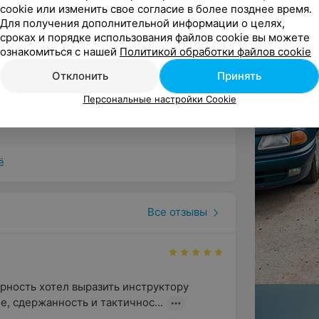
cookie или изменить свое согласие в более позднее время.
Для получения дополнительной информации о целях,
сроках и порядке использования файлов cookie вы можете
ом, днем, вечером, а также в выходные
ктябрьская
,
пл. Свободы
,
пр-т
ознакомиться с нашей
Политикой обработки файлов cookie
две недели на сдачу внутренних
исимости
,
пр-т Победителей
,
ул.
цкая
,
ул. Интернациональная
,
ул. Карла
 дополнительного обучения вождению.
Отклонить
Принять
са
,
ул. Комсомольская
,
ул.
ральный
Персональные настройки Cookie
люционная
,
Дворец Республики
ению
р
ть уверенную и спокойную езду. В
до автоматизма. Практическое обучение
ё
ту, согласованному с ГАИ, и
го обучения вождению.
Все отзывы
шины 2016-2019 года.
ность хотел выразить инструктору 
е, сдержанность и тактичнос...
ический (ПДД) и практический курсы