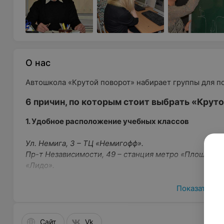
О нас
Автошкола «Крутой поворот» набирает группы для по
6 причин, по которым стоит выбрать «Крут
1. Удобное расположение учебных классов
Ул. Немига, 3 – ТЦ «Немигофф».
Пр-т Независимости, 49 – станция метро «Площадь Я
«Лидо».
Имеется свой сертифицированный автодром, куда ва
Показать ещ
станции метро «Уручье», а так же в собственности 
автодром на ст. м. Автозаводская.
Сайт
Vk