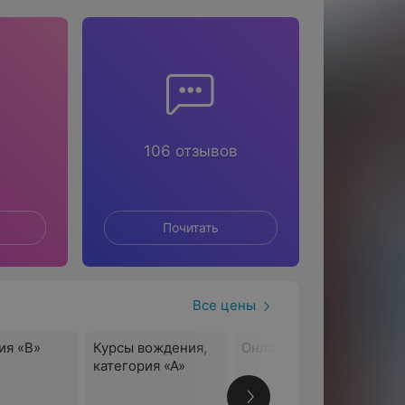
106 отзывов
Почитать
Все цены
ия «B»
Курсы вождения,
Онлайн-обучение
категория «А»